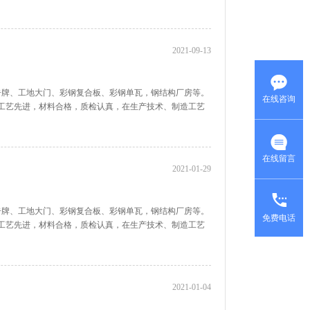
迎致电13188892888咨询
2021-09-13
告牌、工地大门、彩钢复合板、彩钢单瓦，钢结构厂房等。
在线咨询
工艺先进，材料合格，质检认真，在生产技术、制造工艺
迎致电13188892888咨询
在线留言
2021-01-29
告牌、工地大门、彩钢复合板、彩钢单瓦，钢结构厂房等。
免费电话
工艺先进，材料合格，质检认真，在生产技术、制造工艺
迎致电13188892888咨询
2021-01-04