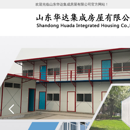
欢迎光临山东华达集成房屋有限公司官方网站！