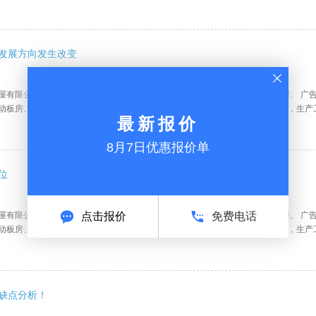
务等方面打下了坚实的基础。我公司对21世纪的挑战，精诚合作、开图进取，不断创新。欢
发展方向发生改变
屋有限公司主要生产打包箱房、单观,动房、钢结构活动板房、围挡、 彩钢板房、 广
动板房、钢结构已有二十多年的历史， 积累了丰高的实践经验，技术力量雄厚，生产
最新报价
务等方面打下了坚实的基础。我公司对21世纪的挑战，精诚合作、开图进取，不断创新。欢
8月7日优惠报价单
位
点击报价
屋有限公司主要生产打包箱房、单观,动房、钢结构活动板房、围挡、 彩钢板房、 广
免费电话
动板房、钢结构已有二十多年的历史， 积累了丰高的实践经验，技术力量雄厚，生产
务等方面打下了坚实的基础。我公司对21世纪的挑战，精诚合作、开图进取，不断创新。欢
缺点分析！