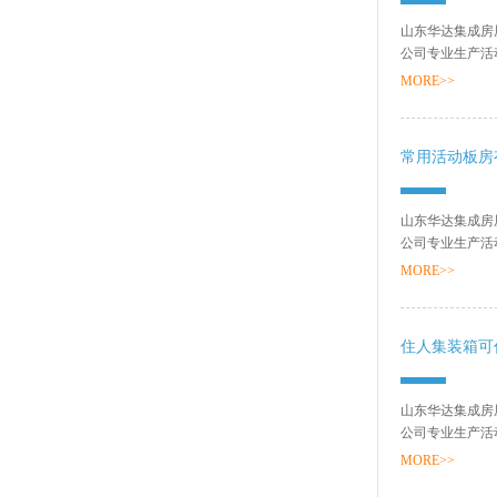
山东华达集成房
公司专业生产活
销售网络、售后服
MORE>>
常用活动板房
山东华达集成房
公司专业生产活
销售网络、售后服
MORE>>
住人集装箱可
山东华达集成房
公司专业生产活
销售网络、售后服
MORE>>