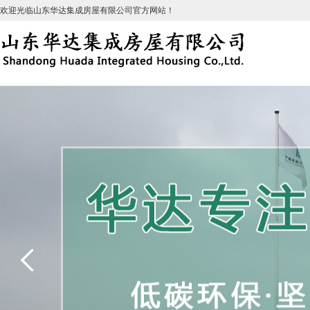
欢迎光临山东华达集成房屋有限公司官方网站！