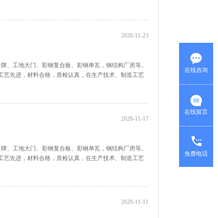
迎致电13188892888咨询
2020-11-23
告牌、工地大门、彩钢复合板、彩钢单瓦，钢结构厂房等。
在线咨询
工艺先进，材料合格，质检认真，在生产技术、制造工艺
迎致电13188892888咨询
在线留言
2020-11-17
告牌、工地大门、彩钢复合板、彩钢单瓦，钢结构厂房等。
免费电话
工艺先进，材料合格，质检认真，在生产技术、制造工艺
迎致电13188892888咨询
2020-11-11