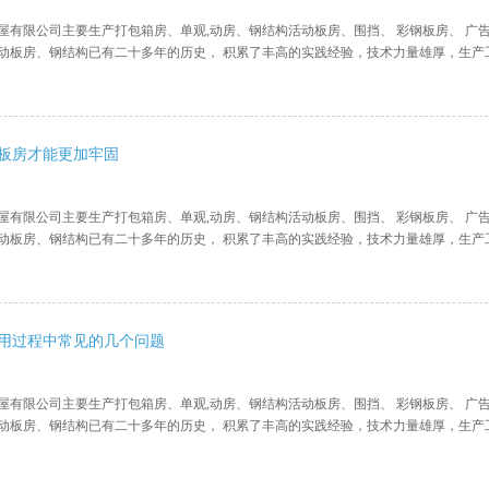
屋有限公司主要生产打包箱房、单观,动房、钢结构活动板房、围挡、 彩钢板房、 广
动板房、钢结构已有二十多年的历史， 积累了丰高的实践经验，技术力量雄厚，生产
务等方面打下了坚实的基础。我公司对21世纪的挑战，精诚合作、开图进取，不断创新。欢
板房才能更加牢固
屋有限公司主要生产打包箱房、单观,动房、钢结构活动板房、围挡、 彩钢板房、 广
动板房、钢结构已有二十多年的历史， 积累了丰高的实践经验，技术力量雄厚，生产
务等方面打下了坚实的基础。我公司对21世纪的挑战，精诚合作、开图进取，不断创新。欢
用过程中常见的几个问题
屋有限公司主要生产打包箱房、单观,动房、钢结构活动板房、围挡、 彩钢板房、 广
动板房、钢结构已有二十多年的历史， 积累了丰高的实践经验，技术力量雄厚，生产
务等方面打下了坚实的基础。我公司对21世纪的挑战，精诚合作、开图进取，不断创新。欢