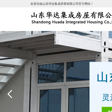
欢迎光临山东华达集成房屋有限公司官方网站！