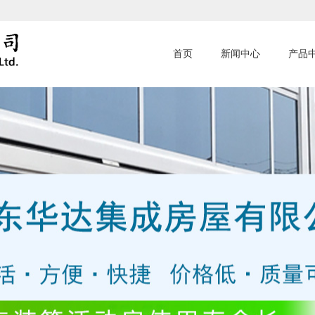
首页
新闻中心
产品