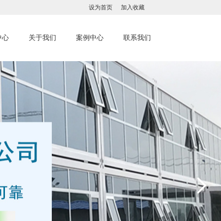
设为首页
加入收藏
中心
关于我们
案例中心
联系我们