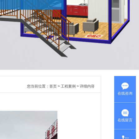
您当前位置：
首页
>
工程案例
> 详细内容
在线咨询
在线留言