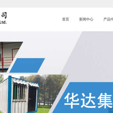
首页
新闻中心
产品