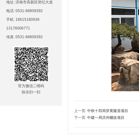
地址: 济南市高新区世纪大道
电话: 0531-88809392
手机: 18615180939
13176006771
传真: 0531-88809392
官方微信二维码
快乐扫一扫
上一页:
中铁十四局穿黄隧道项目
下一页:
中建一局滨州棚改项目