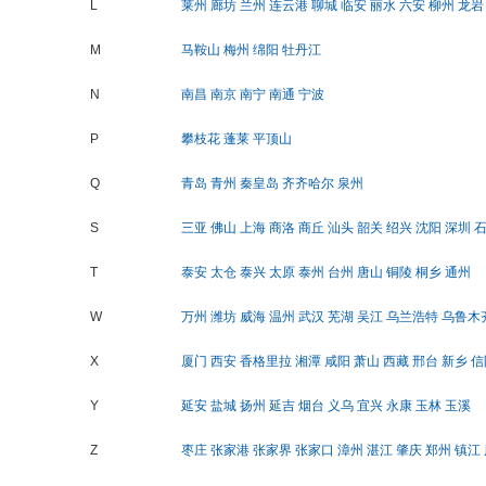
L
莱州
廊坊
兰州
连云港
聊城
临安
丽水
六安
柳州
龙岩
M
马鞍山
梅州
绵阳
牡丹江
N
南昌
南京
南宁
南通
宁波
P
攀枝花
蓬莱
平顶山
Q
青岛
青州
秦皇岛
齐齐哈尔
泉州
S
三亚
佛山
上海
商洛
商丘
汕头
韶关
绍兴
沈阳
深圳
T
泰安
太仓
泰兴
太原
泰州
台州
唐山
铜陵
桐乡
通州
W
万州
潍坊
威海
温州
武汉
芜湖
吴江
乌兰浩特
乌鲁木
X
厦门
西安
香格里拉
湘潭
咸阳
萧山
西藏
邢台
新乡
信
Y
延安
盐城
扬州
延吉
烟台
义乌
宜兴
永康
玉林
玉溪
Z
枣庄
张家港
张家界
张家口
漳州
湛江
肇庆
郑州
镇江