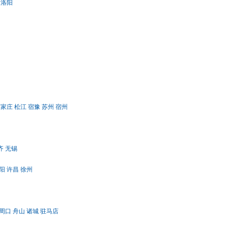
洛阳
石家庄
松江
宿豫
苏州
宿州
齐
无锡
阳
许昌
徐州
周口
舟山
诸城
驻马店