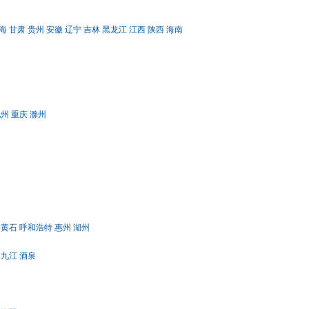
海
甘肃
贵州
安徽
辽宁
吉林
黑龙江
江西
陕西
海南
池州
重庆
滁州
黄石
呼和浩特
惠州
湖州
九江
酒泉