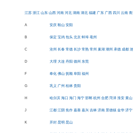
江苏
浙江
山东
山西
河南
河北
湖南
湖北
福建
广东
广西
四川
云南
青
A
安庆
鞍山
安阳
B
保定
宝鸡
包头
北京
蚌埠
亳州
C
沧州
长春
常德
长沙
常熟
常州
巢湖
潮州
承德
成都
D
大理
大连
丹阳
德州
东莞
F
奉化
佛山
抚顺
阜阳
福州
G
巩义
广州
桂林
贵阳
H
哈尔滨
海口
海门
海宁
邯郸
杭州
合肥
菏泽
淮安
黄山
J
江都
江阴
焦作
嘉善
嘉兴
吉林
济南
景德镇
金华
济宁
K
开封
昆明
昆山