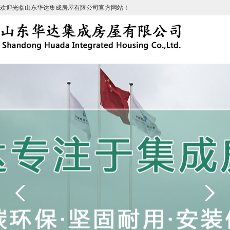
欢迎光临山东华达集成房屋有限公司官方网站！